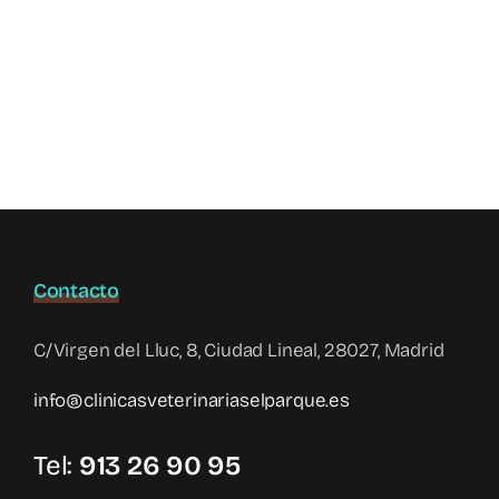
Tel:
913 26 90 95
Lunes a sábado | 10:00 – 21:00
Domingo | Cerrado
Servicios
Limpieza dental
Peluquería
Microchip
Vacuna rabia
CEXGAN
Test genético perros